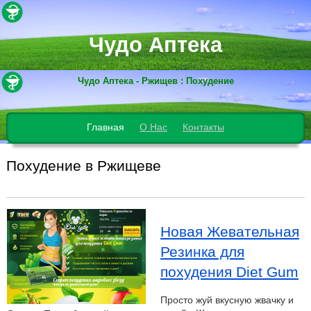
Чудо Аптека
Чудо Аптека - Ржищев : Похудение
Главная
О Нас
Контакты
Похудение в Ржищеве
Новая Жевательная
Резинка для
похудения Diet Gum
Просто жуй вкусную жвачку и