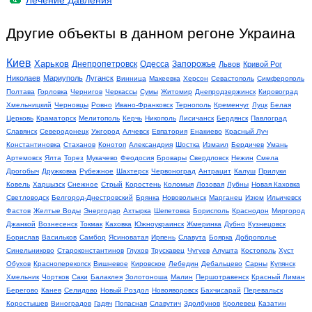
Лечение Давления
Другие объекты в данном регоне Украина
Киев
Харьков
Днепропетровск
Одесса
Запорожье
Львов
Кривой Рог
Николаев
Мариуполь
Луганск
Винница
Макеевка
Херсон
Севастополь
Симферополь
Полтава
Горловка
Чернигов
Черкассы
Сумы
Житомир
Днепродзержинск
Кировоград
Хмельницкий
Черновцы
Ровно
Ивано-Франковск
Тернополь
Кременчуг
Луцк
Белая
Церковь
Краматорск
Мелитополь
Керчь
Никополь
Лисичанск
Бердянск
Павлоград
Славянск
Северодонецк
Ужгород
Алчевск
Евпатория
Енакиево
Красный Луч
Константиновка
Стаханов
Конотоп
Александрия
Шостка
Измаил
Бердичев
Умань
Артемовск
Ялта
Торез
Мукачево
Феодосия
Бровары
Свердловск
Нежин
Смела
Дрогобыч
Дружковка
Рубежное
Шахтерск
Червоноград
Антрацит
Калуш
Прилуки
Ковель
Харцызск
Снежное
Стрый
Коростень
Коломыя
Лозовая
Лубны
Новая Каховка
Светловодск
Белгород-Днестровский
Брянка
Нововолынск
Марганец
Изюм
Ильичевск
Фастов
Желтые Воды
Энергодар
Ахтырка
Шепетовка
Борисполь
Краснодон
Миргород
Джанкой
Вознесенск
Токмак
Каховка
Южноукраинск
Жмеринка
Дубно
Кузнецовск
Борислав
Васильков
Самбор
Ясиноватая
Ирпень
Славута
Боярка
Доброполье
Синельниково
Староконстантинов
Глухов
Трускавец
Чугуев
Алушта
Костополь
Хуст
Обухов
Красноперекопск
Вишневое
Кировское
Лебедин
Дебальцево
Сарны
Купянск
Хмельник
Чортков
Саки
Балаклея
Золотоноша
Малин
Першотравенск
Красный Лиман
Берегово
Канев
Селидово
Новый Роздол
Новояворовск
Бахчисарай
Перевальск
Коростышев
Виноградов
Гадяч
Попасная
Славутич
Здолбунов
Кролевец
Казатин