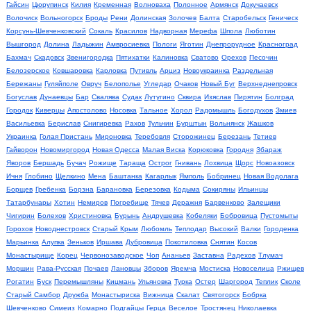
Гайсин
Цюрупинск
Килия
Кременная
Волноваха
Полонное
Армянск
Докучаевск
Волочиск
Вольногорск
Броды
Рени
Долинская
Золочев
Балта
Старобельск
Геническ
Корсунь-Шевченковский
Сокаль
Красилов
Надворная
Мерефа
Шпола
Люботин
Вышгород
Долина
Ладыжин
Амвросиевка
Пологи
Яготин
Днепрорудное
Красноград
Бахмач
Скадовск
Звенигородка
Пятихатки
Калиновка
Сватово
Орехов
Песочин
Белозерское
Ковшаровка
Карловка
Путивль
Арциз
Новоукраинка
Раздельная
Бережаны
Гуляйполе
Овруч
Белополье
Угледар
Очаков
Новый Буг
Верхнеднепровск
Богуслав
Дунаевцы
Бар
Свалява
Судак
Лутугино
Сквира
Изяслав
Пирятин
Болград
Городок
Киверцы
Апостолово
Носовка
Тальное
Хорол
Радомышль
Богодухов
Змиев
Васильевка
Берислав
Снигиревка
Рахов
Тульчин
Бурштын
Вольнянск
Жашков
Украинка
Голая Пристань
Мироновка
Теребовля
Сторожинец
Березань
Тетиев
Гайворон
Новомиргород
Новая Одесса
Малая Виска
Корюковка
Городня
Збараж
Яворов
Бершадь
Бучач
Рожище
Тараща
Острог
Гнивань
Лохвица
Щорс
Новоазовск
Ичня
Глобино
Щелкино
Мена
Баштанка
Кагарлык
Ямполь
Бобринец
Новая Водолага
Борщев
Гребенка
Борзна
Барановка
Березовка
Кодыма
Сокиряны
Ильинцы
Татарбунары
Хотин
Немиров
Погребище
Тячев
Деражня
Барвенково
Залещики
Чигирин
Болехов
Христиновка
Бурынь
Андрушевка
Кобеляки
Бобровица
Пустомыты
Горохов
Новоднестровск
Старый Крым
Любомль
Теплодар
Высокий
Валки
Городенка
Марьинка
Алупка
Зеньков
Иршава
Дубровица
Покотиловка
Снятин
Косов
Монастырище
Корец
Червонозаводское
Чоп
Ананьев
Заставна
Радехов
Тлумач
Моршин
Рава-Русская
Почаев
Лановцы
Зборов
Яремча
Мостиска
Новоселица
Ржищев
Рогатин
Буск
Перемышляны
Кицмань
Ульяновка
Турка
Остер
Шаргород
Теплик
Сколе
Старый Самбор
Дружба
Монастыриска
Вижница
Скалат
Святогорск
Бобрка
Шевченково
Симеиз
Комарно
Подгайцы
Герца
Веселое
Тростянец
Николаевка